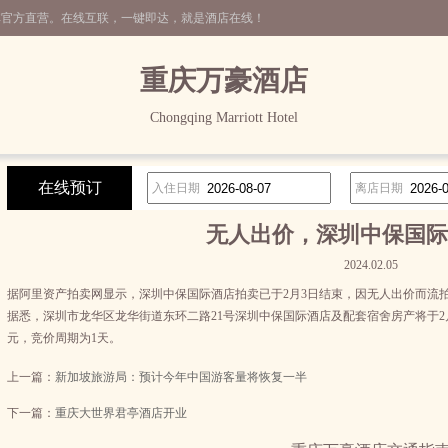
非官方直营。在线互联，一键即达，就是酒店在线！
重庆万豪酒店
Chongqing Marriott Hotel
在线预订
入住日期
离店日期
无人出价，深圳中保国际
2024.02.05
据阿里资产拍卖网显示，深圳中保国际酒店拍卖已于2月3日结束，因无人出价而流拍
据悉，深圳市龙华区龙华街道东环二路21号深圳中保国际酒店及配套宿舍房产将于2月2日
元，竞价周期为1天。
上一篇：
新加坡旅游局：预计今年中国游客量将恢复一半
下一篇：
重庆大世界君亭酒店开业